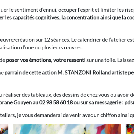
er le sentiment d’ennui, occuper l’esprit et limiter les ri
 les capacités cognitives, la concentration ainsi que la coo
 œuvre/création sur 12 séances. Le calendrier de l’atelier es
réalisation d’une ou plusieurs œuvres.
 de
poser vos émotions, votre ressenti
sur une toile. Laisse
me
parrain de cette action M. STANZONI Rolland artiste pe
 ou réaliser des tableaux, des dessins de chez vous ou avoir
rane Gouyen au 02 98 58 60 18 ou sur sa messagerie : pd
ateliers, je vous demanderai de venir avec un chiffon ainsi q