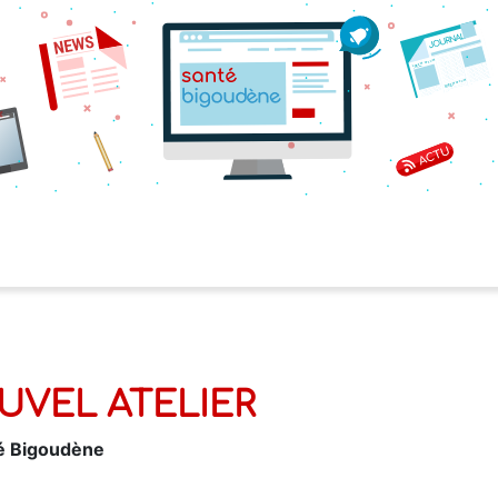
UVEL ATELIER
té Bigoudène