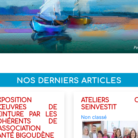
Pe
NOS DERNIERS ARTICLES
XPOSITION
ATELIERS 
’ŒUVRES DE
SEINVESTIT
EINTURE PAR LES
Non classé
DHÉRENTS DE
’ASSOCIATION
ANTÉ BIGOUDÈNE