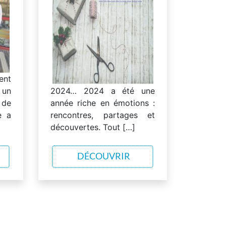
ent
 un
2024… 2024 a été une
de
année riche en émotions :
e a
rencontres, partages et
découvertes. Tout […]
DÉCOUVRIR