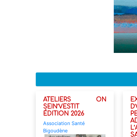
ATELIERS ON
E
SEIN’VESTIT
D
ÉDITION 2026
P
A
Association Santé
L
Bigoudène
S